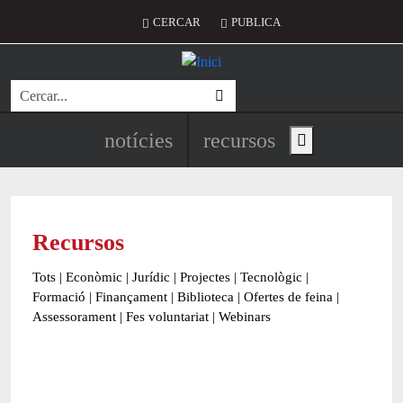
Vés al contingut
Menú del compte d'usuari
CERCAR
PUBLICA
Cerca
Navegació principal de l'encapç
notícies
recursos
Show main menu
Recursos
Tots
|
Econòmic
|
Jurídic
|
Projectes
|
Tecnològic
|
Formació
|
Finançament
|
Biblioteca
|
Ofertes de feina
|
Assessorament
|
Fes voluntariat
|
Webinars