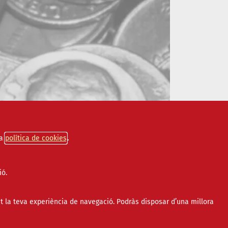
a
política de cookies
ió.
t la teva experiència de navegació. Podràs disposar d’una millora