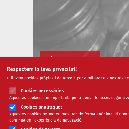
Finançament
Respectem la teva privacitat!
Utilitzem cookies pròpies i de tercers per a millorar els nostres s
Cookies necessàries
Aquestes cookies són importants per a donar-te accés segur a zo
Cookies analítiques
Aquestes cookies permeten mesurar, de forma anònima, el nombre 
contínua en l’experiència de navegació.