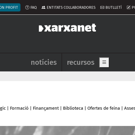
ú del compte d'usuari
ON PROFIT
FAQ
ENTITATS COL·LABORADORES
BUTLLETÍ
P
Navegació principal de l'enca
notícies
recursos
Show main me
gic
|
Formació
|
Finançament
|
Biblioteca
|
Ofertes de feina
|
Asse