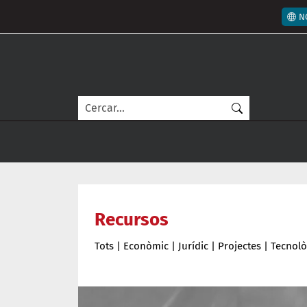
Vés al contingut
Men
N
Cerca
Recursos
Tots
|
Econòmic
|
Jurídic
|
Projectes
|
Tecnolò