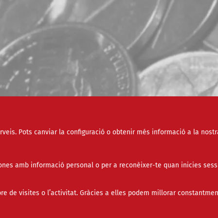
erveis. Pots canviar la configuració o obtenir més informació a la nostr
Tipus
nes amb informació personal o per a reconèixer-te quan inicies sess
Àmbit
de visites o l’activitat. Gràcies a elles podem millorar constantmen
Paraula clau