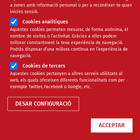
a zones amb informació personal o per a reconèixer-te quan
inicies sessió.
Cookies analítiques
Aquestes cookies permeten mesurar, de forma anònima, el
nombre de visites o l’activitat. Gràcies a elles podem
millorar constantment la teva experiència de navegació.
Podràs disposar d’una millora contínua en l’experiència de
navegació.
Cookies de tercers
Aquestes cookies pertanyen a altres serveis utilitzats al
web, els quals ofereixen diferents funcionalitats com per
Finançament
exemple Twitter, Facebook o Google, etc.
DESAR CONFIGURACIÓ
Tipus
ACCEPTAR
Àmbit