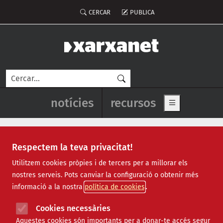
Vés al contingut
Menú del compte d'usuari
CERCAR
PUBLICA
Cerca
Navegació principal de l'enca
notícies
recursos
Show main me
Respectem la teva privacitat!
Recursos
Utilitzem cookies pròpies i de tercers per a millorar els
nostres serveis. Pots canviar la configuració o obtenir més
Tots
|
Econòmic
|
Jurídic
|
Projectes
|
Tecnològic
|
informació a la nostra
política de cookies
Formació
|
Finançament
|
Biblioteca
|
Ofertes de feina
|
Assessorament
|
Fes voluntariat
|
Cookies necessàries
Webinars
Aquestes cookies són importants per a donar-te accés segur