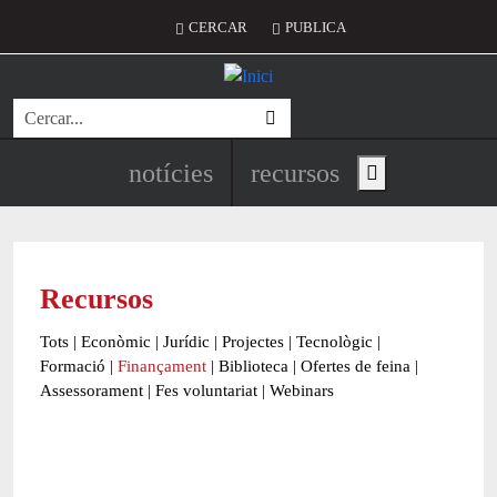
Vés al contingut
Menú del compte d'usuari
CERCAR
PUBLICA
Cerca
Navegació principal de l'encapç
notícies
recursos
Show main menu
Recursos
Tots
|
Econòmic
|
Jurídic
|
Projectes
|
Tecnològic
|
Formació
|
Finançament
|
Biblioteca
|
Ofertes de feina
|
Assessorament
|
Fes voluntariat
|
Webinars