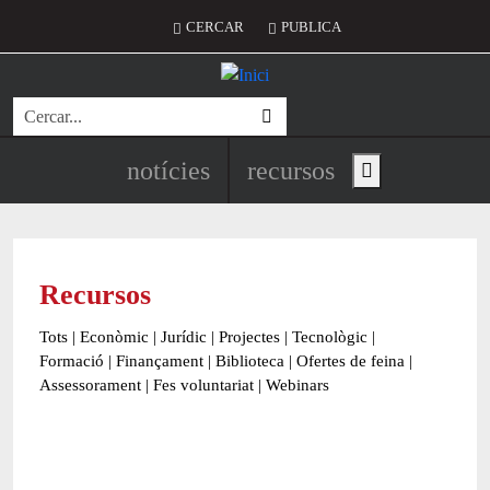
Vés al contingut
Menú del compte d'usuari
CERCAR
PUBLICA
Cerca
Navegació principal de l'encapç
notícies
recursos
Show main menu
Recursos
Tots
|
Econòmic
|
Jurídic
|
Projectes
|
Tecnològic
|
Formació
|
Finançament
|
Biblioteca
|
Ofertes de feina
|
Assessorament
|
Fes voluntariat
|
Webinars