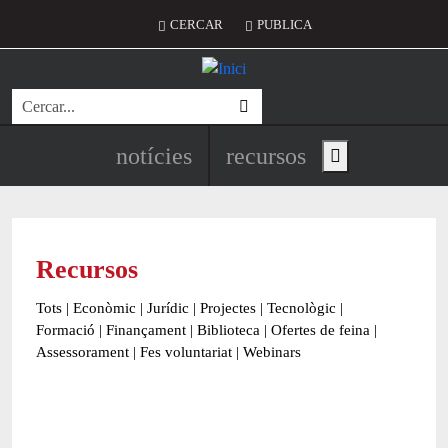
Vés al contingut
Menú del compte d'usuari
CERCAR
PUBLICA
Cerca
Navegació principal de l'encapç
notícies
recursos
Show main menu
Recursos
Tots
|
Econòmic
|
Jurídic
|
Projectes
|
Tecnològic
|
Formació
|
Finançament
|
Biblioteca
|
Ofertes de feina
|
Assessorament
|
Fes voluntariat
|
Webinars