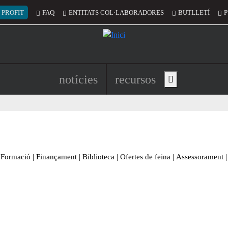
 del compte d'usuari
 PROFIT
FAQ
ENTITATS COL·LABORADORES
BUTLLETÍ
P
Navegació principal de l'encapç
notícies
recursos
Show main menu
Formació
|
Finançament
|
Biblioteca
|
Ofertes de feina
|
Assessorament
|