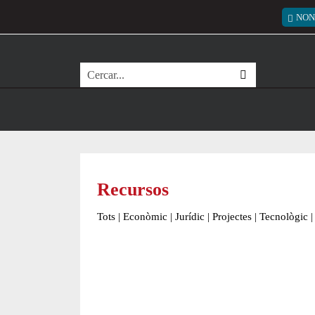
Vés al contingut
Menú
NON
Cerca
Recursos
Tots
|
Econòmic
|
Jurídic
|
Projectes
|
Tecnològic
|