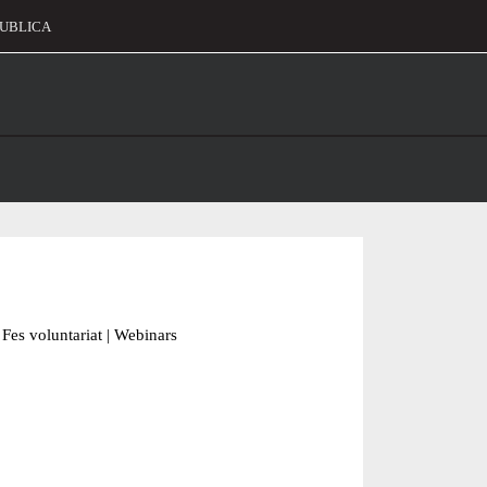
UBLICA
alament
Fes voluntariat
|
Webinars