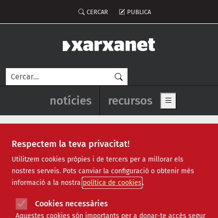
Vés al contingut
Menú del compte d'usuari
CERCAR
PUBLICA
Cerca
Navegació principal de l'enca
notícies
recursos
Show main me
Respectem la teva privacitat!
Recursos
Utilitzem cookies pròpies i de tercers per a millorar els
nostres serveis. Pots canviar la configuració o obtenir més
Tots
|
Econòmic
|
Jurídic
|
Projectes
|
Tecnològic
|
informació a la nostra
política de cookies
Formació
|
Finançament
|
Biblioteca
|
Ofertes de feina
|
Assessorament
|
Fes voluntariat
|
Cookies necessàries
Webinars
Aquestes cookies són importants per a donar-te accés segur