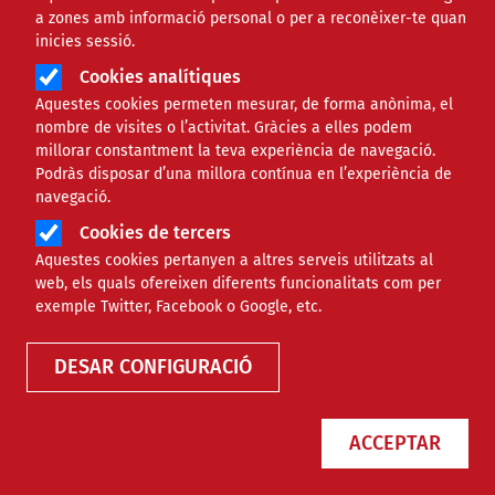
a zones amb informació personal o per a reconèixer-te quan
inicies sessió.
Cookies analítiques
Aquestes cookies permeten mesurar, de forma anònima, el
nombre de visites o l’activitat. Gràcies a elles podem
millorar constantment la teva experiència de navegació.
Podràs disposar d’una millora contínua en l’experiència de
navegació.
Cookies de tercers
Aquestes cookies pertanyen a altres serveis utilitzats al
web, els quals ofereixen diferents funcionalitats com per
Finançament
exemple Twitter, Facebook o Google, etc.
DESAR CONFIGURACIÓ
Tipus
ACCEPTAR
Àmbit