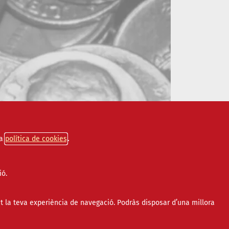
a
política de cookies
ió.
t la teva experiència de navegació. Podràs disposar d’una millora