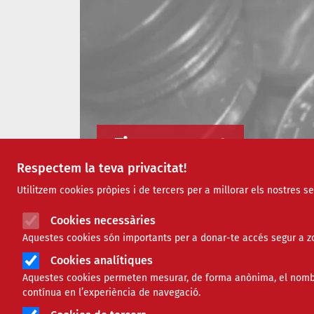
Finançament
Respectem la teva privacitat!
Utilitzem cookies pròpies i de tercers per a millorar els nostres s
Cookies necessàries
Aquestes cookies són importants per a donar-te accés segur a zo
Cookies analítiques
Aquestes cookies permeten mesurar, de forma anònima, el nombre 
contínua en l’experiència de navegació.