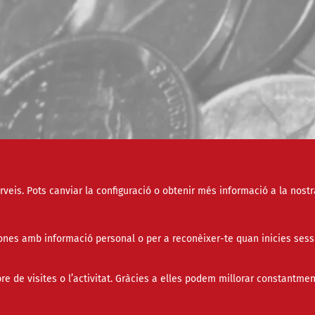
erveis. Pots canviar la configuració o obtenir més informació a la nostr
Tipus
nes amb informació personal o per a reconèixer-te quan inicies sess
Àmbit
de visites o l’activitat. Gràcies a elles podem millorar constantmen
Paraula clau