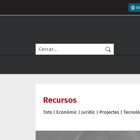
Vés al contingut
Men
N
Cerca
Recursos
Tots
|
Econòmic
|
Jurídic
|
Projectes
|
Tecnolò