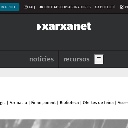
ú del compte d'usuari
ON PROFIT
FAQ
ENTITATS COL·LABORADORES
BUTLLETÍ
P
Navegació principal de l'enca
notícies
recursos
Show main me
gic
|
Formació
|
Finançament
|
Biblioteca
|
Ofertes de feina
|
Asse