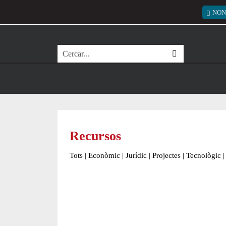
Vés al contingut
Menú
NON
Cerca
Recursos
Tots
|
Econòmic
|
Jurídic
|
Projectes
|
Tecnològic
|