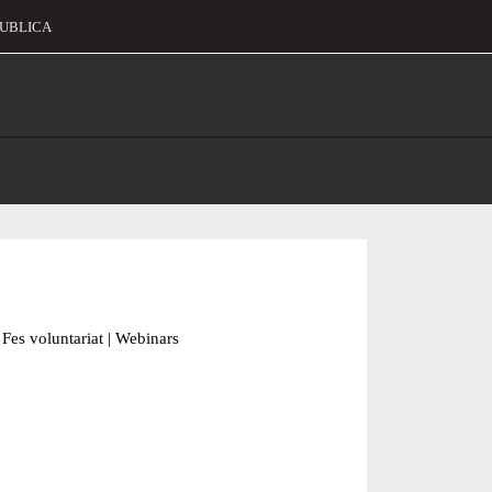
UBLICA
alament
Fes voluntariat
|
Webinars