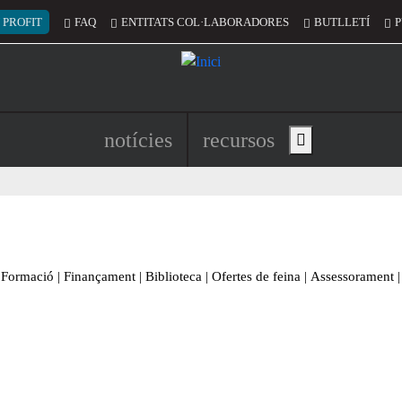
 del compte d'usuari
 PROFIT
FAQ
ENTITATS COL·LABORADORES
BUTLLETÍ
P
Navegació principal de l'encapç
notícies
recursos
Show main menu
Formació
|
Finançament
|
Biblioteca
|
Ofertes de feina
|
Assessorament
|