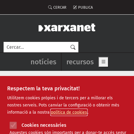
Vés al contingut
Menú del compte d'usuari
CERCAR
PUBLICA
Cerca
Navegació principal de l'enca
notícies
recursos
Show main me
Respectem la teva privacitat!
Recursos
Utilitzem cookies pròpies i de tercers per a millorar els
nostres serveis. Pots canviar la configuració o obtenir més
Tots
|
Econòmic
|
Jurídic
|
Projectes
|
Tecnològic
|
informació a la nostra
política de cookies
Formació
|
Finançament
|
Biblioteca
|
Ofertes de feina
|
Assessorament
|
Fes voluntariat
|
Cookies necessàries
Webinars
Aquestes cookies són importants per a donar-te accés segur