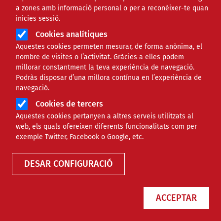
a zones amb informació personal o per a reconèixer-te quan
inicies sessió.
Cookies analítiques
Aquestes cookies permeten mesurar, de forma anònima, el
nombre de visites o l’activitat. Gràcies a elles podem
millorar constantment la teva experiència de navegació.
Podràs disposar d’una millora contínua en l’experiència de
navegació.
Cookies de tercers
Aquestes cookies pertanyen a altres serveis utilitzats al
web, els quals ofereixen diferents funcionalitats com per
Finançament
exemple Twitter, Facebook o Google, etc.
DESAR CONFIGURACIÓ
Tipus
ACCEPTAR
Àmbit