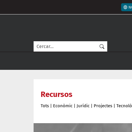
Vés al contingut
Men
N
Cerca
Recursos
Tots
|
Econòmic
|
Jurídic
|
Projectes
|
Tecnolò