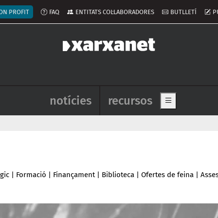
ú del compte d'usuari
ON PROFIT
FAQ
ENTITATS COL·LABORADORES
BUTLLETÍ
P
Navegació principal de l'enca
notícies
recursos
Show main me
gic
|
Formació
|
Finançament
|
Biblioteca
|
Ofertes de feina
|
Asse