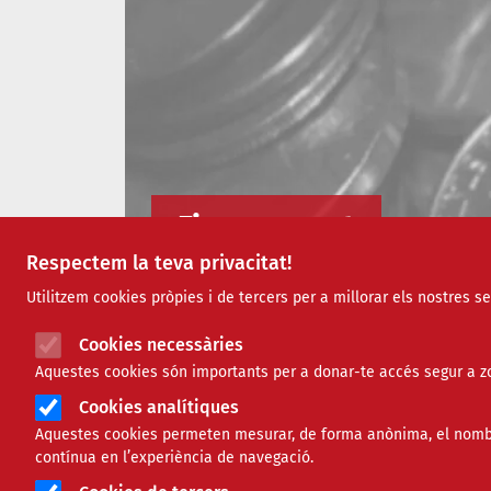
Finançament
Respectem la teva privacitat!
Utilitzem cookies pròpies i de tercers per a millorar els nostres s
Cookies necessàries
Aquestes cookies són importants per a donar-te accés segur a zo
Cookies analítiques
Aquestes cookies permeten mesurar, de forma anònima, el nombre 
contínua en l’experiència de navegació.