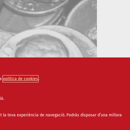
a
política de cookies
ió.
t la teva experiència de navegació. Podràs disposar d’una millora