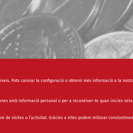
erveis. Pots canviar la configuració o obtenir més informació a la nostr
Tipus
nes amb informació personal o per a reconèixer-te quan inicies sess
Àmbit
de visites o l’activitat. Gràcies a elles podem millorar constantmen
Paraula clau