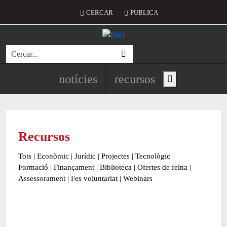
Vés al contingut
Menú del compte d'usuari
CERCAR
PUBLICA
Cerca
Navegació principal de l'encapç
notícies
recursos
Show main menu
Recursos
Tots
|
Econòmic
|
Jurídic
|
Projectes
|
Tecnològic
|
Formació
|
Finançament
|
Biblioteca
|
Ofertes de feina
|
Assessorament
|
Fes voluntariat
|
Webinars