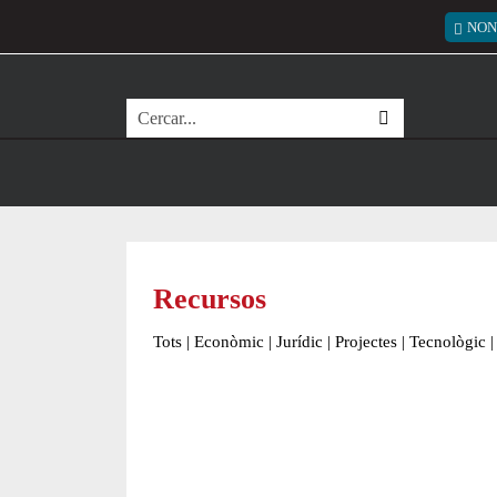
Vés al contingut
Menú
NON
Cerca
Recursos
Tots
|
Econòmic
|
Jurídic
|
Projectes
|
Tecnològic
|