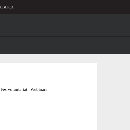
UBLICA
alament
Fes voluntariat
|
Webinars