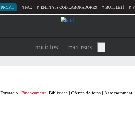
 del compte d'usuari
 PROFIT
FAQ
ENTITATS COL·LABORADORES
BUTLLETÍ
P
Navegació principal de l'encapç
notícies
recursos
Show main menu
Formació
|
Finançament
|
Biblioteca
|
Ofertes de feina
|
Assessorament
|