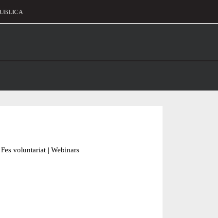
UBLICA
alament
Fes voluntariat
|
Webinars