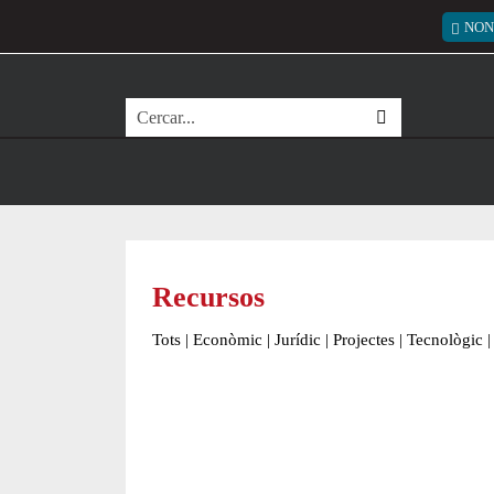
Vés al contingut
Menú
NON
Cerca
Recursos
Tots
|
Econòmic
|
Jurídic
|
Projectes
|
Tecnològic
|