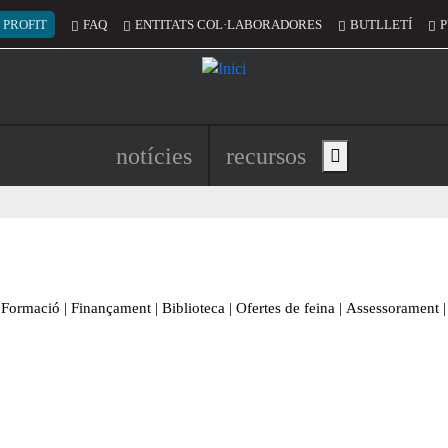
 del compte d'usuari
 PROFIT
FAQ
ENTITATS COL·LABORADORES
BUTLLETÍ
P
Navegació principal de l'encapç
notícies
recursos
Show main menu
Formació
|
Finançament
|
Biblioteca
|
Ofertes de feina
|
Assessorament
|