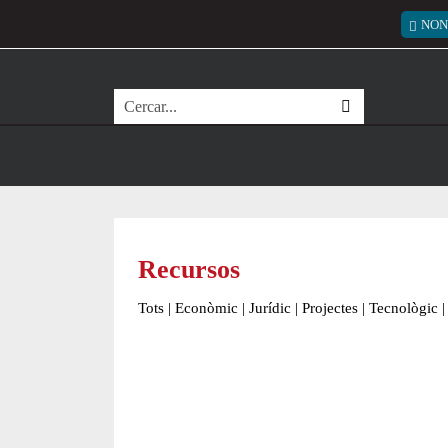
Vés al contingut
Menú
NON
Cerca
Recursos
Tots
|
Econòmic
|
Jurídic
|
Projectes
|
Tecnològic
|