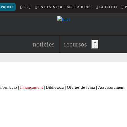
 del compte d'usuari
 PROFIT
FAQ
ENTITATS COL·LABORADORES
BUTLLETÍ
P
Navegació principal de l'encapç
notícies
recursos
Show main menu
Formació
|
Finançament
|
Biblioteca
|
Ofertes de feina
|
Assessorament
|