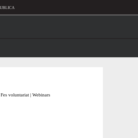
UBLICA
alament
Fes voluntariat
|
Webinars