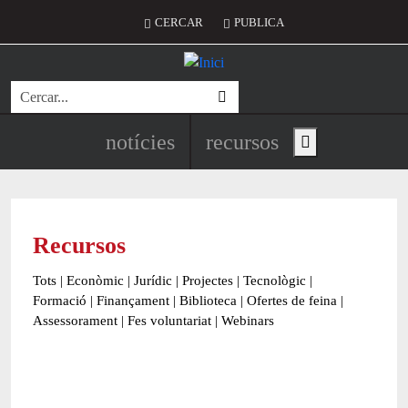
Vés al contingut
Menú del compte d'usuari
CERCAR
PUBLICA
Cerca
Navegació principal de l'encapç
notícies
recursos
Show main menu
Recursos
Tots
|
Econòmic
|
Jurídic
|
Projectes
|
Tecnològic
|
Formació
|
Finançament
|
Biblioteca
|
Ofertes de feina
|
Assessorament
|
Fes voluntariat
|
Webinars