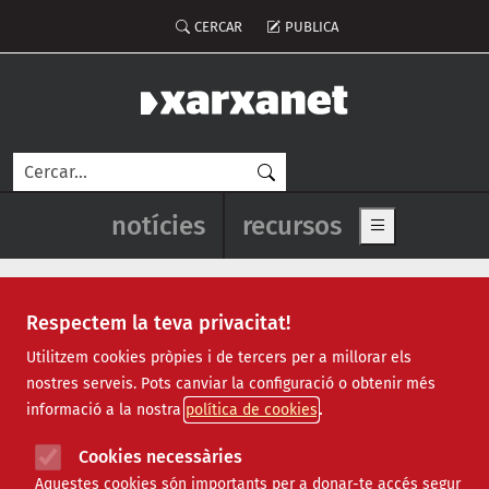
Vés al contingut
Menú del compte d'usuari
CERCAR
PUBLICA
Cerca
Navegació principal de l'enca
notícies
recursos
Show main me
Respectem la teva privacitat!
Recursos
Utilitzem cookies pròpies i de tercers per a millorar els
nostres serveis. Pots canviar la configuració o obtenir més
Tots
|
Econòmic
|
Jurídic
|
Projectes
|
Tecnològic
|
informació a la nostra
política de cookies
Formació
|
Finançament
|
Biblioteca
|
Ofertes de feina
|
Assessorament
|
Fes voluntariat
|
Cookies necessàries
Webinars
Aquestes cookies són importants per a donar-te accés segur