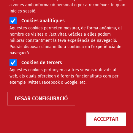
a zones amb informació personal o per a reconèixer-te quan
inicies sessió.
Cookies analítiques
Aquestes cookies permeten mesurar, de forma anònima, el
nombre de visites o l’activitat. Gràcies a elles podem
millorar constantment la teva experiència de navegació.
Podràs disposar d’una millora contínua en l’experiència de
navegació.
Cookies de tercers
Aquestes cookies pertanyen a altres serveis utilitzats al
web, els quals ofereixen diferents funcionalitats com per
Finançament
exemple Twitter, Facebook o Google, etc.
DESAR CONFIGURACIÓ
Tipus
ACCEPTAR
Àmbit