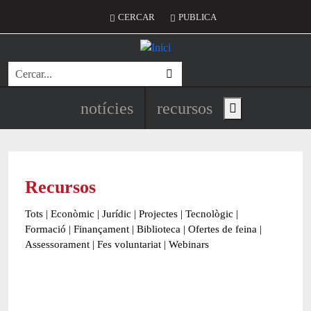
Vés al contingut
Menú del compte d'usuari
CERCAR
PUBLICA
Cerca
Navegació principal de l'encapç
notícies
recursos
Show main menu
Recursos
Tots
|
Econòmic
|
Jurídic
|
Projectes
|
Tecnològic
|
Formació
|
Finançament
|
Biblioteca
|
Ofertes de feina
|
Assessorament
|
Fes voluntariat
|
Webinars