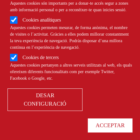
Aquestes cookies són importants per a donar-te accés segur a zones
amb informació personal o per a reconèixer-te quan inicies sessió.
Cookies analítiques
Aquestes cookies permeten mesurar, de forma anònima, el nombre
de visites o l’activitat. Gràcies a elles podem millorar constantment
la teva experiència de navegació. Podràs disposar d’una millora
contínua en l’experiència de navegació.
Cookies de tercers
Aquestes cookies pertanyen a altres serveis utilitzats al web, els quals
ofereixen diferents funcionalitats com per exemple Twitter,
Finançament
Facebook o Google, etc.
DESAR
CONFIGURACIÓ
Tipus
ACCEPTAR
Àmbit