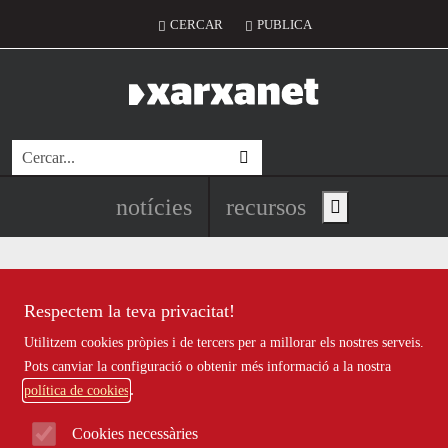
Vés al contingut
Menú del compte d'usuari
CERCAR
PUBLICA
Cerca
Navegació principal de l'encapç
notícies
recursos
Show main menu
Respectem la teva privacitat!
Recursos
Utilitzem cookies pròpies i de tercers per a millorar els nostres serveis.
Tots
|
Econòmic
|
Jurídic
|
Projectes
|
Tecnològic
|
Pots canviar la configuració o obtenir més informació a la nostra
Formació
|
Finançament
|
Biblioteca
|
Ofertes de feina
|
política de cookies
Assessorament
|
Fes voluntariat
|
Webinars
Cookies necessàries