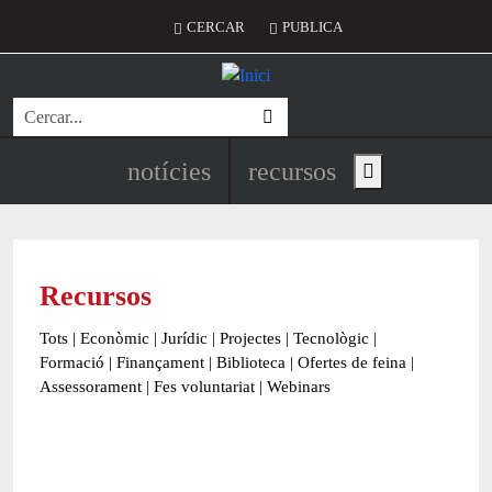
Vés al contingut
Menú del compte d'usuari
CERCAR
PUBLICA
Cerca
Navegació principal de l'encapç
notícies
recursos
Show main menu
Recursos
Tots
|
Econòmic
|
Jurídic
|
Projectes
|
Tecnològic
|
Formació
|
Finançament
|
Biblioteca
|
Ofertes de feina
|
Assessorament
|
Fes voluntariat
|
Webinars