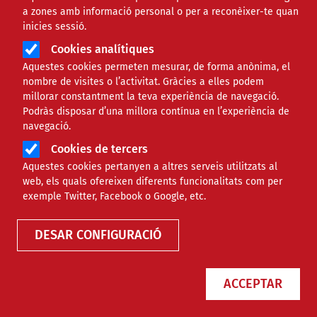
a zones amb informació personal o per a reconèixer-te quan
inicies sessió.
Cookies analítiques
Aquestes cookies permeten mesurar, de forma anònima, el
nombre de visites o l’activitat. Gràcies a elles podem
millorar constantment la teva experiència de navegació.
Podràs disposar d’una millora contínua en l’experiència de
navegació.
Cookies de tercers
Aquestes cookies pertanyen a altres serveis utilitzats al
web, els quals ofereixen diferents funcionalitats com per
Finançament
exemple Twitter, Facebook o Google, etc.
DESAR CONFIGURACIÓ
Tipus
ACCEPTAR
Àmbit