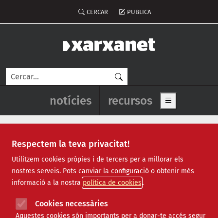
Vés al contingut
Menú del compte d'usuari
CERCAR
PUBLICA
Cerca
Navegació principal de l'enca
notícies
recursos
Show main me
Respectem la teva privacitat!
Recursos
Utilitzem cookies pròpies i de tercers per a millorar els
nostres serveis. Pots canviar la configuració o obtenir més
Tots
|
Econòmic
|
Jurídic
|
Projectes
|
Tecnològic
|
informació a la nostra
política de cookies
Formació
|
Finançament
|
Biblioteca
|
Ofertes de feina
|
Assessorament
|
Fes voluntariat
|
Cookies necessàries
Webinars
Aquestes cookies són importants per a donar-te accés segur