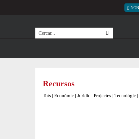
Vés al contingut
Menú
NON
Cerca
Recursos
Tots
|
Econòmic
|
Jurídic
|
Projectes
|
Tecnològic
|