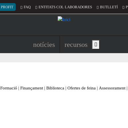
 del compte d'usuari
 PROFIT
FAQ
ENTITATS COL·LABORADORES
BUTLLETÍ
P
Navegació principal de l'encapç
notícies
recursos
Show main menu
Formació
|
Finançament
|
Biblioteca
|
Ofertes de feina
|
Assessorament
|