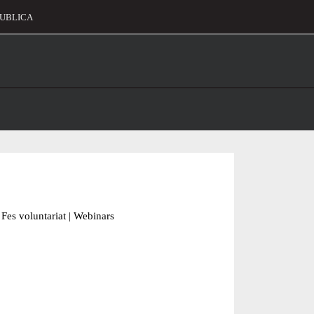
UBLICA
alament
Fes voluntariat
|
Webinars