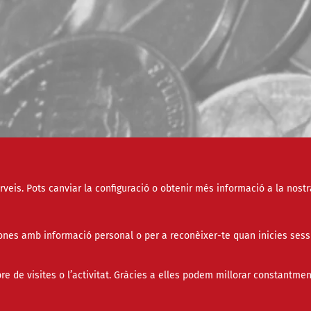
erveis. Pots canviar la configuració o obtenir més informació a la nostr
Tipus
nes amb informació personal o per a reconèixer-te quan inicies sess
Àmbit
de visites o l’activitat. Gràcies a elles podem millorar constantmen
Paraula clau