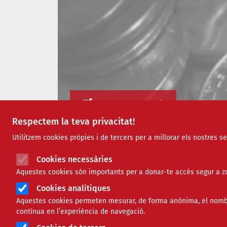
Finançament
Respectem la teva privacitat!
Utilitzem cookies pròpies i de tercers per a millorar els nostres s
Cookies necessàries
Aquestes cookies són importants per a donar-te accés segur a zo
Cookies analítiques
Aquestes cookies permeten mesurar, de forma anònima, el nombre 
contínua en l’experiència de navegació.