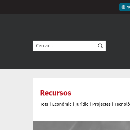
Vés al contingut
Men
N
Cerca
Recursos
Tots
|
Econòmic
|
Jurídic
|
Projectes
|
Tecnolò