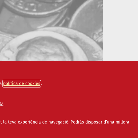
a
política de cookies
ió.
t la teva experiència de navegació. Podràs disposar d’una millora