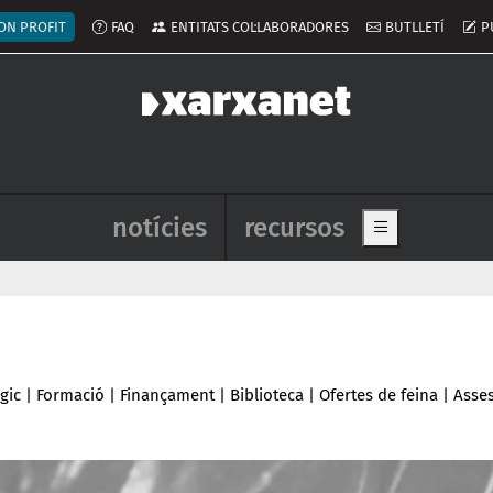
ú del compte d'usuari
ON PROFIT
FAQ
ENTITATS COL·LABORADORES
BUTLLETÍ
P
Navegació principal de l'enca
notícies
recursos
Show main me
gic
|
Formació
|
Finançament
|
Biblioteca
|
Ofertes de feina
|
Asse