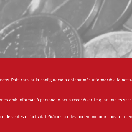
erveis. Pots canviar la configuració o obtenir més informació a la nostr
Tipus
nes amb informació personal o per a reconèixer-te quan inicies sess
Àmbit
de visites o l’activitat. Gràcies a elles podem millorar constantmen
Paraula clau