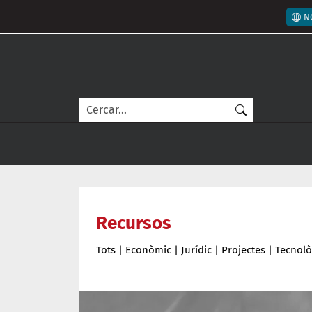
Vés al contingut
Men
N
Cerca
Recursos
Tots
|
Econòmic
|
Jurídic
|
Projectes
|
Tecnolò