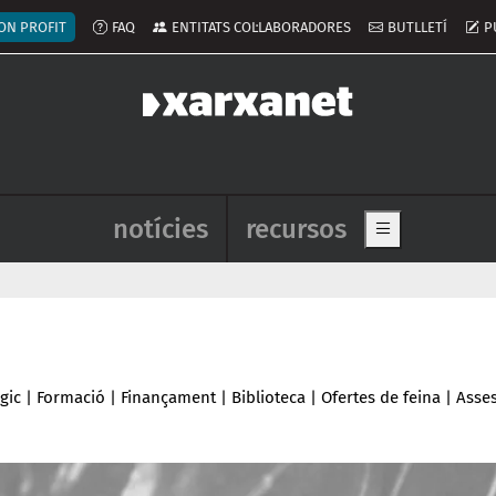
ú del compte d'usuari
ON PROFIT
FAQ
ENTITATS COL·LABORADORES
BUTLLETÍ
P
Navegació principal de l'enca
notícies
recursos
Show main me
gic
|
Formació
|
Finançament
|
Biblioteca
|
Ofertes de feina
|
Asse