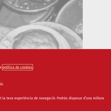
a
política de cookies
ió.
t la teva experiència de navegació. Podràs disposar d’una millora