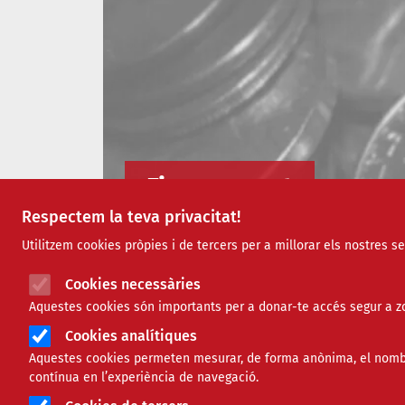
Finançament
Respectem la teva privacitat!
Utilitzem cookies pròpies i de tercers per a millorar els nostres s
Cookies necessàries
Aquestes cookies són importants per a donar-te accés segur a zo
Cookies analítiques
Aquestes cookies permeten mesurar, de forma anònima, el nombre 
contínua en l’experiència de navegació.