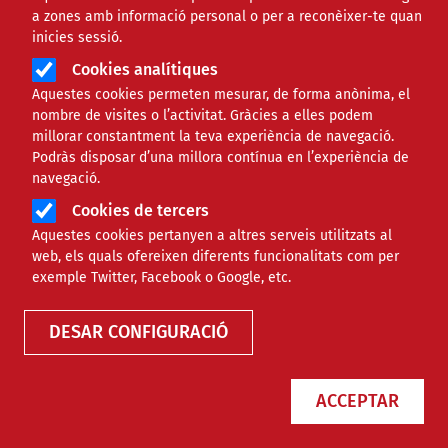
a zones amb informació personal o per a reconèixer-te quan
inicies sessió.
Cookies analítiques
Aquestes cookies permeten mesurar, de forma anònima, el
nombre de visites o l’activitat. Gràcies a elles podem
millorar constantment la teva experiència de navegació.
Podràs disposar d’una millora contínua en l’experiència de
navegació.
Cookies de tercers
Aquestes cookies pertanyen a altres serveis utilitzats al
web, els quals ofereixen diferents funcionalitats com per
Finançament
exemple Twitter, Facebook o Google, etc.
DESAR CONFIGURACIÓ
Tipus
ACCEPTAR
Àmbit