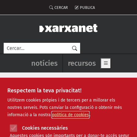
Vés al contingut
Menú del compte d'usuari
CERCAR
PUBLICA
Cerca
Navegació principal de l'enca
notícies
recursos
Show main me
Respectem la teva privacitat!
Recursos
Utilitzem cookies pròpies i de tercers per a millorar els
nostres serveis. Pots canviar la configuració o obtenir més
Tots
|
Econòmic
|
Jurídic
|
Projectes
|
Tecnològic
|
informació a la nostra
política de cookies
Formació
|
Finançament
|
Biblioteca
|
Ofertes de feina
|
Assessorament
|
Fes voluntariat
|
Cookies necessàries
Webinars
Aquestes cookies són importants per a donar-te accés segur