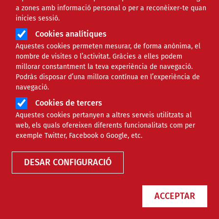
a zones amb informació personal o per a reconèixer-te quan
inicies sessió.
Cookies analítiques
Aquestes cookies permeten mesurar, de forma anònima, el
nombre de visites o l’activitat. Gràcies a elles podem
millorar constantment la teva experiència de navegació.
Podràs disposar d’una millora contínua en l’experiència de
navegació.
Cookies de tercers
Aquestes cookies pertanyen a altres serveis utilitzats al
web, els quals ofereixen diferents funcionalitats com per
Finançament
exemple Twitter, Facebook o Google, etc.
DESAR CONFIGURACIÓ
Tipus
ACCEPTAR
Àmbit