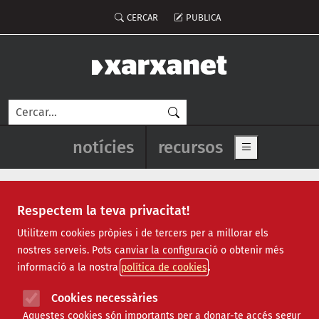
Vés al contingut
Menú del compte d'usuari
CERCAR
PUBLICA
Cerca
Navegació principal de l'enca
notícies
recursos
Show main me
Respectem la teva privacitat!
Recursos
Utilitzem cookies pròpies i de tercers per a millorar els
nostres serveis. Pots canviar la configuració o obtenir més
Tots
|
Econòmic
|
Jurídic
|
Projectes
|
Tecnològic
|
informació a la nostra
política de cookies
Formació
|
Finançament
|
Biblioteca
|
Ofertes de feina
|
Assessorament
|
Fes voluntariat
|
Cookies necessàries
Webinars
Aquestes cookies són importants per a donar-te accés segur