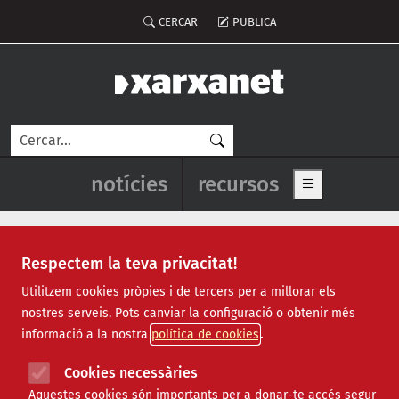
Vés al contingut
Menú del compte d'usuari
CERCAR
PUBLICA
Cerca
Navegació principal de l'enca
notícies
recursos
Show main me
Respectem la teva privacitat!
Recursos
Utilitzem cookies pròpies i de tercers per a millorar els
nostres serveis. Pots canviar la configuració o obtenir més
Tots
|
Econòmic
|
Jurídic
|
Projectes
|
Tecnològic
|
informació a la nostra
política de cookies
Formació
|
Finançament
|
Biblioteca
|
Ofertes de feina
|
Assessorament
|
Fes voluntariat
|
Cookies necessàries
Webinars
Aquestes cookies són importants per a donar-te accés segur