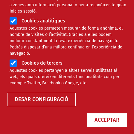
a zones amb informació personal o per a reconèixer-te quan
inicies sessió.
Cookies analítiques
Aquestes cookies permeten mesurar, de forma anònima, el
nombre de visites o l’activitat. Gràcies a elles podem
millorar constantment la teva experiència de navegació.
Podràs disposar d’una millora contínua en l’experiència de
navegació.
Cookies de tercers
Aquestes cookies pertanyen a altres serveis utilitzats al
web, els quals ofereixen diferents funcionalitats com per
Finançament
exemple Twitter, Facebook o Google, etc.
DESAR CONFIGURACIÓ
Tipus
ACCEPTAR
Àmbit