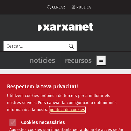
Vés al contingut
Menú del compte d'usuari
CERCAR
PUBLICA
Cerca
Navegació principal de l'enca
notícies
recursos
Show main me
Respectem la teva privacitat!
Recursos
Utilitzem cookies pròpies i de tercers per a millorar els
nostres serveis. Pots canviar la configuració o obtenir més
Tots
|
Econòmic
|
Jurídic
|
Projectes
|
Tecnològic
|
informació a la nostra
política de cookies
Formació
|
Finançament
|
Biblioteca
|
Ofertes de feina
|
Assessorament
|
Fes voluntariat
|
Cookies necessàries
Webinars
Aquestes cookies són importants per a donar-te accés segur