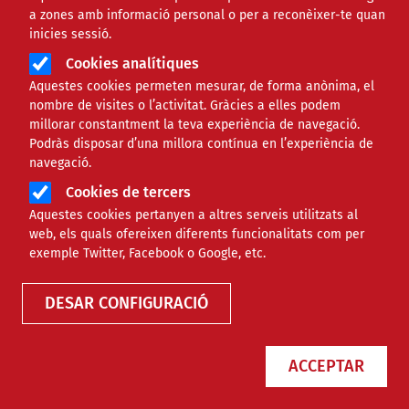
a zones amb informació personal o per a reconèixer-te quan
inicies sessió.
Cookies analítiques
Aquestes cookies permeten mesurar, de forma anònima, el
nombre de visites o l’activitat. Gràcies a elles podem
millorar constantment la teva experiència de navegació.
Podràs disposar d’una millora contínua en l’experiència de
navegació.
Cookies de tercers
Aquestes cookies pertanyen a altres serveis utilitzats al
web, els quals ofereixen diferents funcionalitats com per
Finançament
exemple Twitter, Facebook o Google, etc.
DESAR CONFIGURACIÓ
Tipus
ACCEPTAR
Àmbit