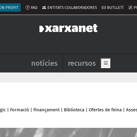
ú del compte d'usuari
ON PROFIT
FAQ
ENTITATS COL·LABORADORES
BUTLLETÍ
P
Navegació principal de l'enca
notícies
recursos
Show main me
gic
|
Formació
|
Finançament
|
Biblioteca
|
Ofertes de feina
|
Asse