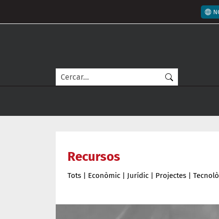
Vés al contingut
Men
N
Cerca
Recursos
Tots
|
Econòmic
|
Jurídic
|
Projectes
|
Tecnolò