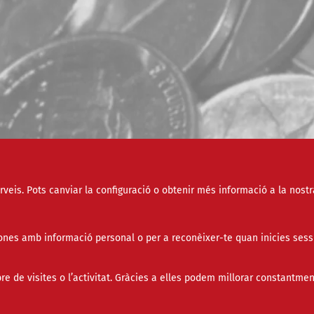
erveis. Pots canviar la configuració o obtenir més informació a la nostr
Tipus
nes amb informació personal o per a reconèixer-te quan inicies sess
Àmbit
de visites o l’activitat. Gràcies a elles podem millorar constantmen
Paraula clau