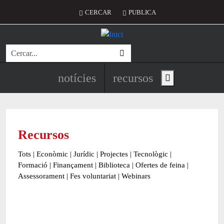
Vés al contingut
Menú del compte d'usuari
CERCAR
PUBLICA
Cerca
Navegació principal de l'encapç
notícies
recursos
Show main menu
Recursos
Tots
|
Econòmic
|
Jurídic
|
Projectes
|
Tecnològic
|
Formació
|
Finançament
|
Biblioteca
|
Ofertes de feina
|
Assessorament
|
Fes voluntariat
|
Webinars