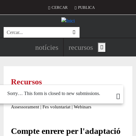
Vés al contingut
Menú del compte d'usuari
CERCAR
PUBLICA
Cerca
Navegació principal de l'encapç
notícies
recursos
Show main menu
Recursos
Sorry… This form is closed to new submissions.
Missatge d'estat
Tots
|
Econòmic
|
Jurídic
|
Projectes
|
Tecnològic
|
Formació
|
Finançament
|
Biblioteca
|
Ofertes de feina
|
Assessorament
|
Fes voluntariat
|
Webinars
Compte enrere per l'adaptació