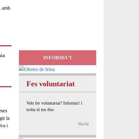
Servei
d'Assessorament
gratuït per a entitats
mia
INFORMA'T
Fes voluntariat
Vols fer voluntariat? Informa't i
troba el teu lloc
enes
gir la
Ves-hi
lva i