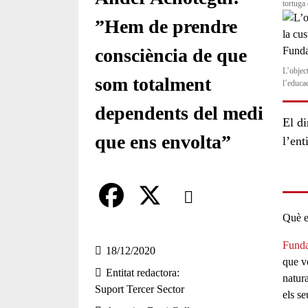
tortuga
”Hem de prendre
consciència de que
L’object
som totalment
l’educa
dependents del medi
El d
que ens envolta”
l’ent
Comparteix
Què e
Compartir en altres xarxes socia
F
X
Fund
a
18/12/2020
que v
Entitat redactora
c
natura
Suport Tercer Sector
els se
e