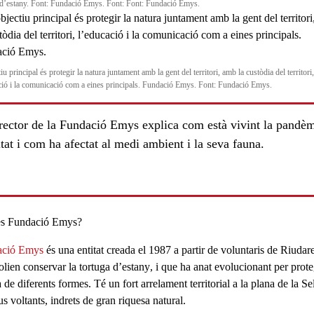
 d’estany. Font: Fundació Emys. Font: Font: Fundació Emys.
iu principal és protegir la natura juntament amb la gent del territori, amb la custòdia del territori,
ció i la comunicació com a eines principals. Fundació Emys. Font: Fundació Emys.
irector de la Fundació Emys explica com està vivint la pandè
itat i com ha afectat al medi ambient i la seva fauna.
s Fundació Emys?
ls
ació Emys
és una entitat creada el 1987 a partir de voluntaris de Riudar
olien conservar la
tortuga d’estany
, i que ha anat evolucionant per prote
 de diferents formes. Té un fort arrelament territorial a la plana de la Se
us voltants, indrets de gran riquesa natural.