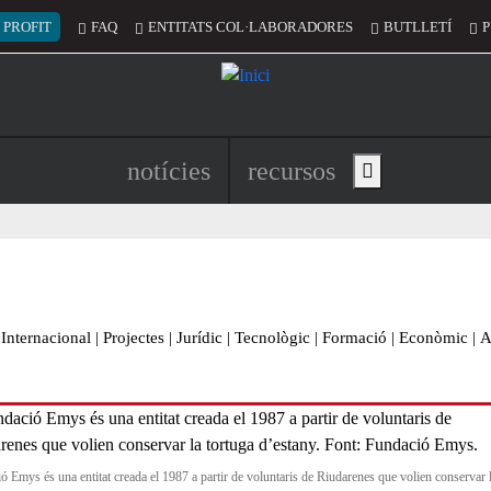
 del compte d'usuari
 PROFIT
FAQ
ENTITATS COL·LABORADORES
BUTLLETÍ
P
Navegació principal de l'encapç
notícies
recursos
Show main menu
Internacional
|
Projectes
|
Jurídic
|
Tecnològic
|
Formació
|
Econòmic
|
A
ó Emys és una entitat creada el 1987 a partir de voluntaris de Riudarenes que volien conservar 