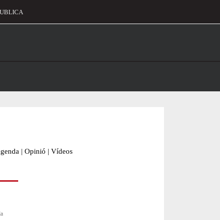
UBLICA
alament
genda
|
Opinió
|
Vídeos
la