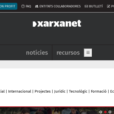
ú del compte d'usuari
ON PROFIT
FAQ
ENTITATS COL·LABORADORES
BUTLLETÍ
P
Navegació principal de l'enca
notícies
recursos
Show main me
ial
|
Internacional
|
Projectes
|
Jurídic
|
Tecnològic
|
Formació
|
E