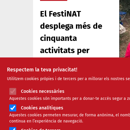
El FestiNAT
desplega més de
cinquanta
activitats per
visibilitzar la
Respectem la teva privacitat!
protecció
Utilitzem cookies pròpies i de tercers per a millorar els nostres s
d’espècies
La quar
Cookies necessàries
restau
amenaçades
Aquestes cookies són importants per a donar-te accés segur a zo
Cookies analítiques
La q
Aquestes cookies permeten mesurar, de forma anònima, el nombre 
Comparteix
cinc
contínua en l’experiència de navegació.
nece