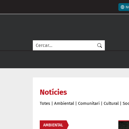
Vés al contingut
Men
N
Cerca
Notícies
Totes
|
Ambiental
|
Comunitari
|
Cultural
|
Soc
Àmbit de la notícia
AMBIENTAL