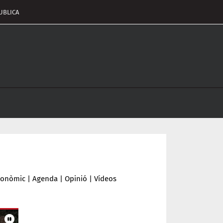
UBLICA
pçalament
nu
conòmic
|
Agenda
|
Opinió
|
Vídeos