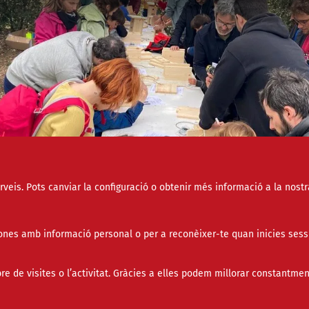
erveis. Pots canviar la configuració o obtenir més informació a la nostr
ta edició de l’aplec naturalista vol reivindicar la necessitat de conèixer, protegir 
rar la natura. Font: FestiNAT (IG)
nes amb informació personal o per a reconèixer-te quan inicies sess
uarta edició de l’aplec naturalista reunirà més de tren
de visites o l’activitat. Gràcies a elles podem millorar constantmen
 entitats ambientals a Can Moragues per reivindicar la
ssitat de conèixer, protegir i restaurar la natura.