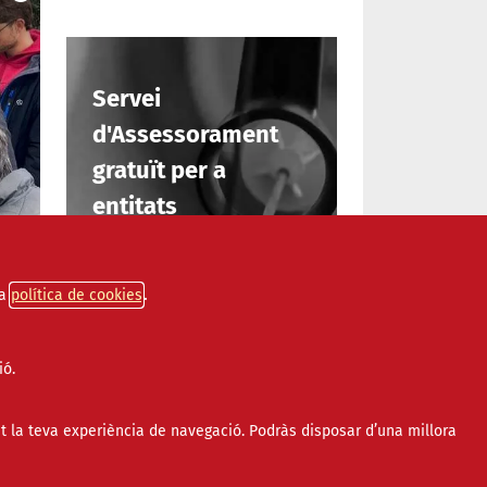
Servei
d'Assessorament
gratuït per a
entitats
INFORMA'T
a
política de cookies
i
ió.
ta-
t la teva experiència de navegació. Podràs disposar d’una millora