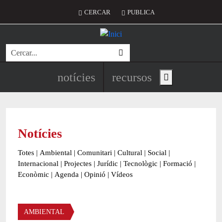
Vés al contingut
Menú del compte d'usuari
CERCAR
PUBLICA
Cerca
Navegació principal de l'encapç
notícies
recursos
Show main menu
Notícies
Totes
|
Ambiental
|
Comunitari
|
Cultural
|
Social
|
Internacional
|
Projectes
|
Jurídic
|
Tecnològic
|
Formació
|
Econòmic
|
Agenda
|
Opinió
|
Vídeos
Àmbit de la notícia
AMBIENTAL