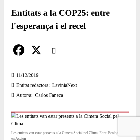
Entitats a la COP25: entre
l'esperança i el recel
Comparteix
Compartir en altres xarxes socials
F
X
a
11/12/2019
Entitat redactora
LaviniaNext
c
Autor/a
Carlos Faneca
e
b
o
o
Les entitats van estar presents a la Cimera Social pel Clima. Font: Ecologistas
en Acción