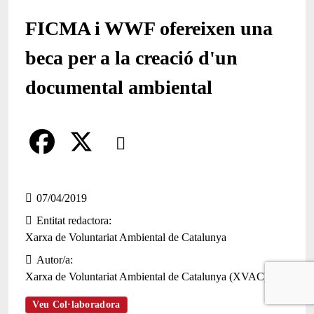
FICMA i WWF ofereixen una
beca per a la creació d'un
documental ambiental
Comparteix
Compartir en altres xarxes socials
F
X
a
07/04/2019
Entitat redactora
c
Xarxa de Voluntariat Ambiental de Catalunya
e
Autor/a
b
Xarxa de Voluntariat Ambiental de Catalunya (XVAC)
o
Veu Col·laboradora