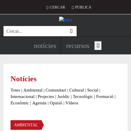
Vés al contingut
Menú del compte d'usuari
CERCAR
PUBLICA
Cerca
Navegació principal de l'encapç
notícies
recursos
Show main menu
Notícies
Totes
|
Ambiental
|
Comunitari
|
Cultural
|
Social
|
Internacional
|
Projectes
|
Jurídic
|
Tecnològic
|
Formació
|
Econòmic
|
Agenda
|
Opinió
|
Vídeos
Àmbit de la notícia
AMBIENTAL