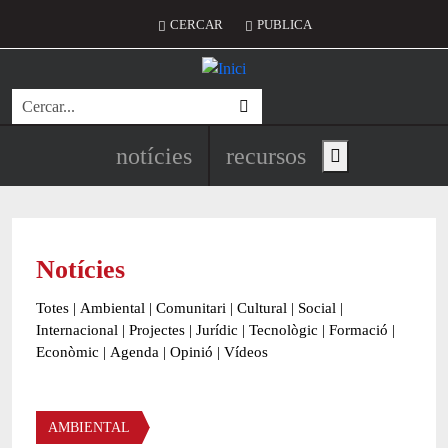
Vés al contingut
Menú del compte d'usuari
CERCAR
PUBLICA
Cerca
Navegació principal de l'encapç
notícies
recursos
Show main menu
Notícies
Totes
|
Ambiental
|
Comunitari
|
Cultural
|
Social
|
Internacional
|
Projectes
|
Jurídic
|
Tecnològic
|
Formació
|
Econòmic
|
Agenda
|
Opinió
|
Vídeos
Àmbit de la notícia
AMBIENTAL