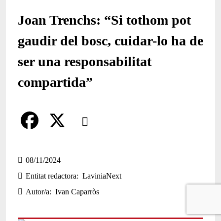
Joan Trenchs: “Si tothom pot
gaudir del bosc, cuidar-lo ha de
ser una responsabilitat
compartida”
Comparteix
Compartir en altres xarxes socials
F
X
a
08/11/2024
Entitat redactora
LaviniaNext
c
Autor/a
Ivan Caparròs
e
b