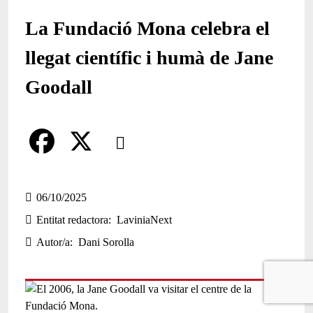
La Fundació Mona celebra el
llegat científic i humà de Jane
Goodall
Comparteix
Compartir en altres xarxes socials
F
X
a
06/10/2025
Entitat redactora
LaviniaNext
c
Autor/a
Dani Sorolla
e
b
o