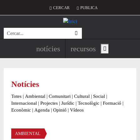
Vés al contingut
Menú del compte d'usuari
CERCAR
PUBLICA
Cerca
Navegació principal de l'encapç
notícies
recursos
Show main menu
Notícies
Totes
|
Ambiental
|
Comunitari
|
Cultural
|
Social
|
Internacional
|
Projectes
|
Jurídic
|
Tecnològic
|
Formació
|
Econòmic
|
Agenda
|
Opinió
|
Vídeos
Àmbit de la notícia
AMBIENTAL