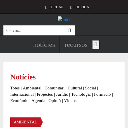
Vés al contingut
Menú del compte d'usuari
CERCAR
PUBLICA
Cerca
Navegació principal de l'encapç
notícies
recursos
Show main menu
Notícies
Totes
|
Ambiental
|
Comunitari
|
Cultural
|
Social
|
Internacional
|
Projectes
|
Jurídic
|
Tecnològic
|
Formació
|
Econòmic
|
Agenda
|
Opinió
|
Vídeos
Àmbit de la notícia
AMBIENTAL