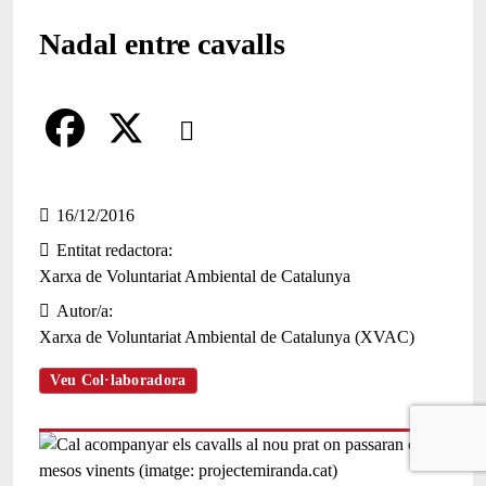
Nadal entre cavalls
Comparteix
Compartir en altres xarxes socials
F
X
a
16/12/2016
Entitat redactora
c
Xarxa de Voluntariat Ambiental de Catalunya
e
Autor/a
b
Xarxa de Voluntariat Ambiental de Catalunya (XVAC)
o
Veu Col·laboradora
o
k