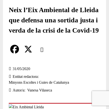
Neix l’Eix Ambiental de Lleida
que defensa una sortida justa i
verda de la crisi de la Covid-19
Comparteix
Compartir en altres xarxes socials
F
X
a
31/05/2020
Entitat redactora
c
Minyons Escoltes i Guies de Catalunya
e
Autor/a
Vanesa Vilaseca
b
o