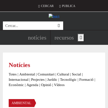
Vés al contingut
Menú del compte d'usuari
CERCAR
PUBLICA
Cerca
Navegació principal de l'encapç
notícies
recursos
Show main menu
Notícies
Totes
|
Ambiental
|
Comunitari
|
Cultural
|
Social
|
Internacional
|
Projectes
|
Jurídic
|
Tecnològic
|
Formació
|
Econòmic
|
Agenda
|
Opinió
|
Vídeos
Àmbit de la notícia
AMBIENTAL