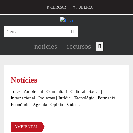
Vés al contingut
Menú del compte d'usuari
CERCAR
PUBLICA
Cerca
Navegació principal de l'encapç
notícies
recursos
Show main menu
Notícies
Totes
|
Ambiental
|
Comunitari
|
Cultural
|
Social
|
Internacional
|
Projectes
|
Jurídic
|
Tecnològic
|
Formació
|
Econòmic
|
Agenda
|
Opinió
|
Vídeos
Àmbit de la notícia
AMBIENTAL