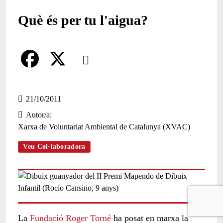
Què és per tu l'aigua?
Comparteix
Compartir en altres xarxes socials
F
X
a
21/10/2011
Autor/a
c
Xarxa de Voluntariat Ambiental de Catalunya (XVAC)
e
Veu Col·laboradora
b
o
o
k
La
Fundació Roger Torné
ha posat en marxa la