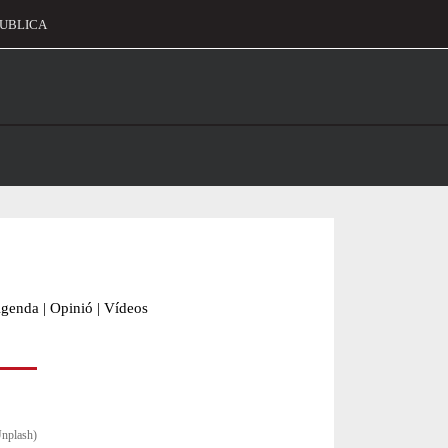
UBLICA
alament
genda
|
Opinió
|
Vídeos
Unplash)