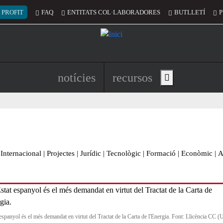
 del compte d'usuari
 PROFIT
FAQ
ENTITATS COL·LABORADORES
BUTLLETÍ
P
Navegació principal de l'encapç
notícies
recursos
Show main menu
Internacional
|
Projectes
|
Jurídic
|
Tecnològic
|
Formació
|
Econòmic
|
A
 espanyol és el més demandat en virtut del Tractat de la Carta de l'Energia. Font: Llicència CC (