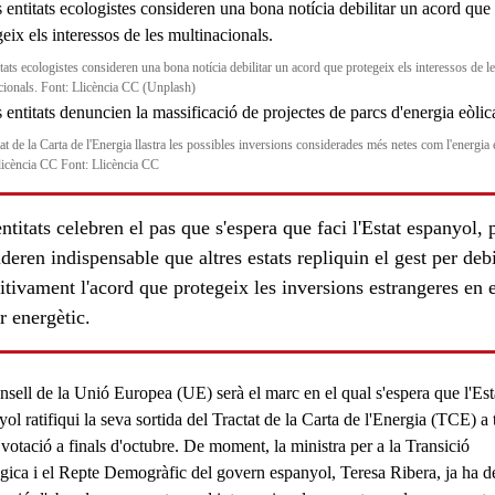
tats ecologistes consideren una bona notícia debilitar un acord que protegeix els interessos de l
cionals. Font: Llicència CC (Unplash)
at de la Carta de l'Energia llastra les possibles inversions considerades més netes com l'energia 
licència CC Font: Llicència CC
ntitats celebren el pas que s'espera que faci l'Estat espanyol, 
deren indispensable que altres estats repliquin el gest per debi
itivament l'acord que protegeix les inversions estrangeres en e
r energètic.
ls
nsell de la Unió Europea (UE)
serà el marc en el qual s'espera que l'Est
ol ratifiqui la seva sortida del
Tractat de la Carta de l'Energia (TCE)
a 
votació a finals d'octubre. De moment, la ministra per a la Transició
gica i el Repte Demogràfic del govern espanyol,
Teresa Ribera
, ja ha 