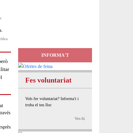
Servei
es
d'Assessorament
gratuït per a entitats
eòlica.
INFORMA'T
però
litar
l
Fes voluntariat
Vols fer voluntariat? Informa't i
troba el teu lloc
at
través
Ves-hi
desprès