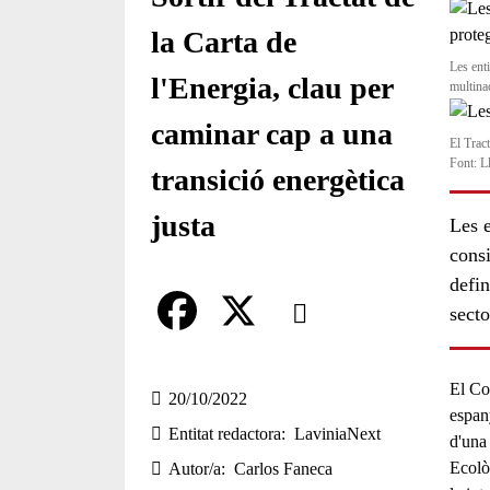
la Carta de
Les enti
l'Energia, clau per
multina
caminar cap a una
El Tract
Font: L
transició energètica
justa
Les e
consi
defin
Comparteix
secto
Compartir en altres xarxes socia
F
X
El
Co
a
20/10/2022
espany
Entitat redactora
LaviniaNext
c
d'una 
Ecolò
Autor/a
Carlos Faneca
e