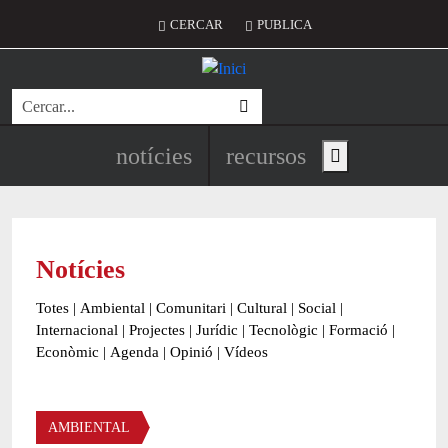
Vés al contingut
Menú del compte d'usuari
CERCAR
PUBLICA
Cerca
Navegació principal de l'encapç
notícies
recursos
Show main menu
Notícies
Totes
|
Ambiental
|
Comunitari
|
Cultural
|
Social
|
Internacional
|
Projectes
|
Jurídic
|
Tecnològic
|
Formació
|
Econòmic
|
Agenda
|
Opinió
|
Vídeos
Àmbit de la notícia
AMBIENTAL