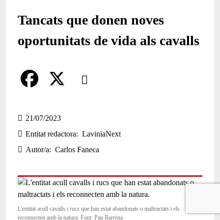
Tancats que donen noves
oportunitats de vida als cavalls
Comparteix
Compartir en altres xarxes socials
F
X
a
21/07/2023
Entitat redactora
LaviniaNext
c
Autor/a
Carlos Faneca
e
b
o
o
L'entitat acull cavalls i rucs que han estat abandonats o maltractats i els
reconnecten amb la natura. Font: Pau Barrena