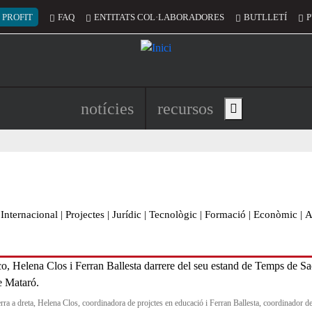
 del compte d'usuari
 PROFIT
FAQ
ENTITATS COL·LABORADORES
BUTLLETÍ
P
Navegació principal de l'encapç
notícies
recursos
Show main menu
Internacional
|
Projectes
|
Jurídic
|
Tecnològic
|
Formació
|
Econòmic
|
A
rra a dreta, Helena Clos, coordinadora de projctes en educació i Ferran Ballesta, coordinador d