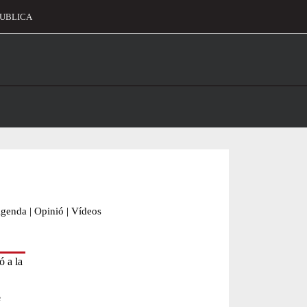
UBLICA
alament
genda
|
Opinió
|
Vídeos
e