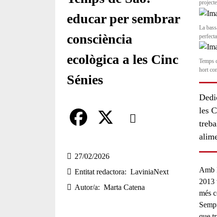
project
educar per sembrar
La bass
consciència
perfect
ecològica a les Cinc
Temps d
hort co
Sénies
Dedic
Comparteix
les C
treba
alime
Compartir en altres xarxes socia
F
X
a
27/02/2026
Amb la
Entitat redactora
LaviniaNext
c
2013 
Autor/a
Marta Catena
e
més c
Semp
b
que tr