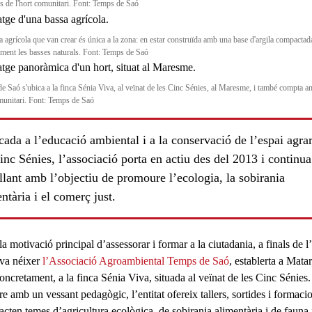
es de l'hort comunitari. Font: Temps de Saó
a agrícola que van crear és única a la zona: en estar construïda amb una base d'argila compactad
ament les basses naturals. Font: Temps de Saó
e Saó s'ubica a la finca Sénia Viva, al veïnat de les Cinc Sénies, al Maresme, i també compta 
munitari. Font: Temps de Saó
ada a l’educació ambiental i a la conservació de l’espai agrar
inc Sénies, l’associació porta en actiu des del 2013 i continua
llant amb l’objectiu de promoure l’ecologia, la sobirania
ntària i el comerç just.
ls
 motivació principal d’assessorar i formar a la ciutadania, a finals de l
va néixer
l’Associació Agroambiental Temps de Saó
, establerta a Mata
oncretament, a la finca Sénia Viva, situada al veïnat de les Cinc Sénies.
re amb un
vessant pedagògic
, l’entitat ofereix tallers, sortides i formaci
acten temes d’agricultura ecològica, de sobirania alimentària i de fauna i