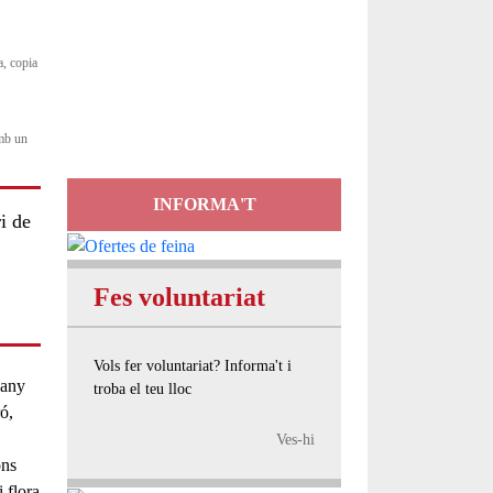
Servei
a, copia
d'Assessorament
gratuït per a entitats
amb un
INFORMA'T
i de
Fes voluntariat
Vols fer voluntariat? Informa't i
’any
troba el teu lloc
ró,
Ves-hi
ons
 flora