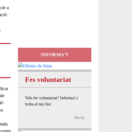
Servei
d'Assessorament
gratuït per a entitats
n
INFORMA'T
Fes voluntariat
dicar
 de
Vols fer voluntariat? Informa't i
ió
troba el teu lloc
da
,
Ves-hi
irada
 centre