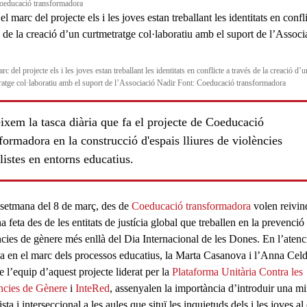
oeducació transformadora
rc del projecte els i les joves estan treballant les identitats en conflicte a través de la creació d’u
ratge col·laboratiu amb el suport de l’Associació Nadir Font: Coeducació transformadora
ixem la tasca diària que fa el projecte de Coeducació
formadora en la construcció d'espais lliures de violències
listes en entorns educatius.
 setmana del 8 de març, des de
Coeducació transformadora
volen reivin
na feta des de les entitats de justícia global que treballen en la prevenció
ncies de gènere més enllà del Dia Internacional de les Dones. En l’atenc
ls
a en el marc dels processos educatius, la
Marta Casanova
i l’
Anna Cel
e l’equip d’aquest projecte liderat per la
Plataforma Unitària Contra les
ncies de Gènere
i
InteRed
, assenyalen la importància d’introduir una m
sta i interseccional a les aules que situï les inquietuds dels i les joves al