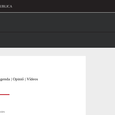
UBLICA
alament
genda
|
Opinió
|
Vídeos
istes