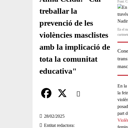
Font: C
treballar la
prevenció de les
En el ma
violències masclistes
curtmet
amb la implicació de
Cone
tota la comunitat
trans
masc
educativa"
En la
Comparteix
la fei
violè
Compartir en altres xarxes socia
F
X
posad
part d
a
28/02/2025
Violè
Entitat redactora
c
femini