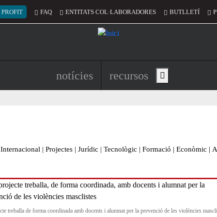
 del compte d'usuari
 PROFIT
FAQ
ENTITATS COL·LABORADORES
BUTLLETÍ
P
Navegació principal de l'encapç
notícies
recursos
Show main menu
Internacional
|
Projectes
|
Jurídic
|
Tecnològic
|
Formació
|
Econòmic
|
A
ecte treballa de forma coordinada amb docents i alumnat per la prevenció de les violències mascl