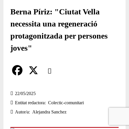
Berna Píriz: "Ciutat Vella
necessita una regeneració
protagonitzada per persones
joves"
Comparteix
Compartir en altres xarxes socials
F
X
a
22/05/2025
Entitat redactora
Colectic-comunitari
c
Autor/a
Alejandra Sanchez
e
b