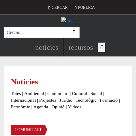
Vés al contingut
Menú del compte d'usuari
CERCAR
PUBLICA
Cerca
Navegació principal de l'encapç
notícies
recursos
Show main menu
Notícies
Totes
|
Ambiental
|
Comunitari
|
Cultural
|
Social
|
Internacional
|
Projectes
|
Jurídic
|
Tecnològic
|
Formació
|
Econòmic
|
Agenda
|
Opinió
|
Vídeos
Àmbit de la notícia
COMUNITARI