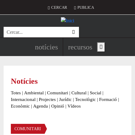
Vés al contingut
Menú del compte d'usuari
CERCAR
PUBLICA
Cerca
Navegació principal de l'encapç
notícies
recursos
Show main menu
Notícies
Totes
|
Ambiental
|
Comunitari
|
Cultural
|
Social
|
Internacional
|
Projectes
|
Jurídic
|
Tecnològic
|
Formació
|
Econòmic
|
Agenda
|
Opinió
|
Vídeos
Àmbit de la notícia
COMUNITARI