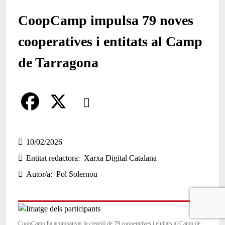
CoopCamp impulsa 79 noves
cooperatives i entitats al Camp
de Tarragona
Comparteix
Compartir en altres xarxes socials
F
X
a
10/02/2026
Entitat redactora
Xarxa Digital Catalana
c
Autor/a
Pol Solernou
e
b
o
CoopCamp ha acompanyat la creació de 79 cooperatives i entitats al Camp de