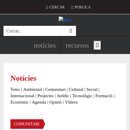
Vés al contingut
Menú del compte d'usuari
CERCAR
PUBLICA
Cerca
Navegació principal de l'encapç
notícies
recursos
Show main menu
Notícies
Totes
|
Ambiental
|
Comunitari
|
Cultural
|
Social
|
Internacional
|
Projectes
|
Jurídic
|
Tecnològic
|
Formació
|
Econòmic
|
Agenda
|
Opinió
|
Vídeos
Àmbit de la notícia
COMUNITARI