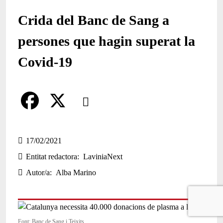
Crida del Banc de Sang a
persones que hagin superat la
Covid-19
Comparteix
Compartir en altres xarxes socials
F
X
a
17/02/2021
Entitat redactora
LaviniaNext
c
Autor/a
Alba Marino
e
b
o
Font: Banc de Sang i Teixits