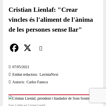
Cristian Lienlaf: "Crear
vincles és l'aliment de l'ànima
de les persones sense llar"
Comparteix
Compartir en altres xarxes socials
F
X
a
07/05/2021
Entitat redactora
LaviniaNext
c
Autor/a
Carlos Faneca
e
b
o
Font: Cedida per Cristian Lienlaf