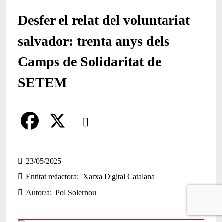
Desfer el relat del voluntariat
salvador: trenta anys dels
Camps de Solidaritat de
SETEM
Comparteix
Compartir en altres xarxes socials
F
X
a
23/05/2025
Entitat redactora
Xarxa Digital Catalana
c
Autor/a
Pol Solernou
e
b