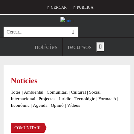
Vés al contingut
Menú del compte d'usuari
CERCAR
PUBLICA
Cerca
Navegació principal de l'encapç
notícies
recursos
Show main menu
Notícies
Totes
|
Ambiental
|
Comunitari
|
Cultural
|
Social
|
Internacional
|
Projectes
|
Jurídic
|
Tecnològic
|
Formació
|
Econòmic
|
Agenda
|
Opinió
|
Vídeos
Àmbit de la notícia
COMUNITARI